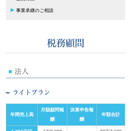
事業承継のご相談
税務顧問
法人
ライトプラン
月額顧問報
決算申告報
年間売上高
年額合計
酬
酬