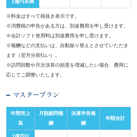
1億円未満
※料金はすべて税抜き表示です。
※消費税の申告がある方は、別途費用を申し受けます。
※会計ソフト使用料は別途費用を申し受けます。
※報酬などの支払いは、自動振り替えとさせていただき
ます（翌月分前払い）。
※訪問回数や月次決算の頻度を増減したい場合、費用に
応じてご調整いたします。
マスタープラン
年間売上
月額顧問報
決算申告報
年額合計
高
酬
酬
1億円以