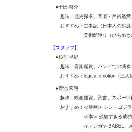
●千田 啓介
趣味：歴史探求、音楽・美術鑑賞
おすすめ：古事記（日本人の起源、
美術館巡り（ひらめきの
【スタッフ】
●杉前 早紀
趣味：音楽鑑賞、バンドでの演奏
おすすめ：logical emotion（
●野池 宏明
趣味：映画鑑賞、読書、スポーツ
おすすめ：≪映画≫ シン・ゴジラ
≪本≫ 残酷すぎる成功法則
≪マンガ≫ BABEL、さよ